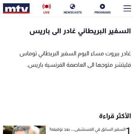
LIVE
NEWSCASTS
PROGRAMS
en
السفير البريطاني غادر الى باريس
الأخبار
غادر بيروت مساء اليوم السفير البريطاني توماس
سياسة
ناس
فليتشر متوجها الى العاصمة الفرنسية باريس.
إقتصاد
فن
منوعات
رياضة
كأس العالم
الأكثر قراءة
البرامج
1
السفير السابق في المستشفى... بعد توقيفه!
جدول البرامج