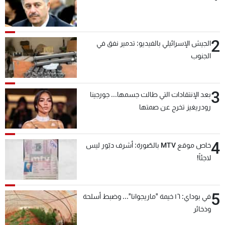
شاهد البرامج
الترددات
2
الجيش الإسرائيلي بالفيديو: تدمير نفق في
الجنوب
عن MTV
وظائف
الإنـتـاج
تواصل معنا
لاعلاناتكم
شروط الإسـتخدام
سياسة الخصوصية
3
بعد الإنتقادات التي طالت جسمها... جورجينا
رودريغيز تخرج عن صمتها
4
خاص موقع MTV بالصّورة: أشرف دبّور ليس
لاجئاً!
5
في بوداي: ١٦ خيمة "ماريجوانا"... وضبط أسلحة
وذخائر