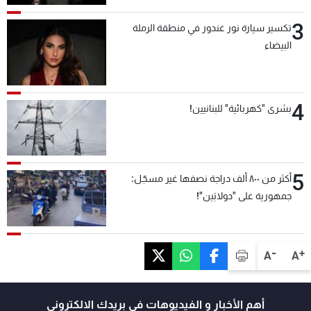
3
تكسير سيارة نور غندور في منطقة الرملة
البيضاء
4
بشرى "كهربائية" للبنانيين!
5
أكثر من ٨٠٠ ألف دراجة نصفها غير مسجّل:
جمهورية على "دولابَين"!
-
+
A
A
أهم الأخبار و الفيديوهات في بريدك الالكتروني