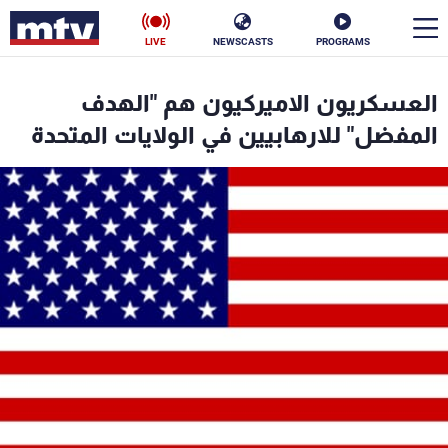
LIVE
NEWSCASTS
PROGRAMS
en
العسكريون الاميركيون هم "الهدف
الأخبار
المفضل" للارهابيين في الولايات المتحدة
سياسة
ناس
إقتصاد
فن
منوعات
رياضة
كأس العالم
البرامج
جدول البرامج