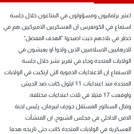
شاهد البرامج
الترددات
اعتبر برلمانيون ومسؤولون في البنتاغون خلال جلسة
استماع في الكونغرس ان العسكريين الاميركيين هم في
عن MTV
وظائف
خطر في بلادهم حيث اصبحوا "الهدف المفضل"
الإنـتـاج
تواصل معنا
لاعلاناتكم
شروط الإسـتخدام
للارهابيين الاسلاميين الذين ولدوا او يعيشون في
سياسة الخصوصية
الولايات المتحدة.وجاء في تقرير نشر خلال جلسة
الاستماع ان الاعتداءات الدموية التي ارتكبت في الولايات
المتحدة منذ اعتداءات 11 ايلول كانت ضد الجيش
واوقعت 17 قتيلا في ثلاث اعتداءات مختلفة.
وقال السناتور المستقل جوزف ليبرمان، رئيس لجنة
الامن الداخلي في مجلس الشيوخ، ان المنشآت
العسكرية في الولايات المتحدة كانت حتى تاريخه هدفا