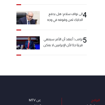
4
الى نواف سلام: هل يدفع
الحايك ثمن وقوفه في وجه
خيّاط؟
5
ترامب: أعتقد أن الأمر سينتهي
قريبًا جدًا لأن الإيرانيين لا يمكن
أن يستمروا على هذا الحال
البرامج
عن MTV