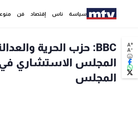
سياسة
ناس
إقتصاد
فن
منوع
+
BBC: حزب الحرية والع
A
-
A
المجلس الاستشاري في 
المجلس