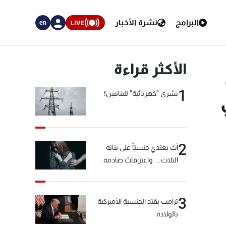
البرامج
نشرة الأخبار
LIVE
en
الأكثر قراءة
1
بشرى "كهربائية" للبنانيين!
2
أبٌ يعتدي جنسيّاً على بناته
الثلاث… واعترافاتٌ صادمة
3
ترامب يقيّد الجنسية الأميركية
بالولادة