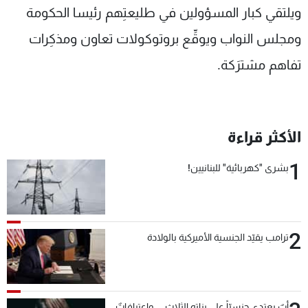
ويلتقي كبار المسؤولين في طليعتِهم رئيسا الحكومة
ومجلس النواب ويوقِّع بروتوكولات تعاون ومذكِرات
تفاهم مشترَكة.
الأكثر قراءة
1
بشرى "كهربائية" للبنانيين!
2
ترامب يقيّد الجنسية الأميركية بالولادة
أبٌ يعتدي جنسيّاً على بناته الثلاث… واعترافاتٌ