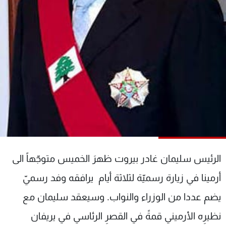
شاهد البرامج
الترددات
عن MTV
وظائف
الإنـتـاج
تواصل معنا
لاعلاناتكم
شروط الإسـتخدام
سياسة الخصوصية
الرئيس سليمان غادر بيروت ظهرَ الخميس متوجّهاً الى
أرمينا في زيارة رسميّة لثلاثة أيام يرافقه وفد رسميّ
يضم عددا من الوزراء والنواب. وسيعقد سليمان مع
نظيرِه الأرميني قمةً في القصرِ الرئاسي في يريفان