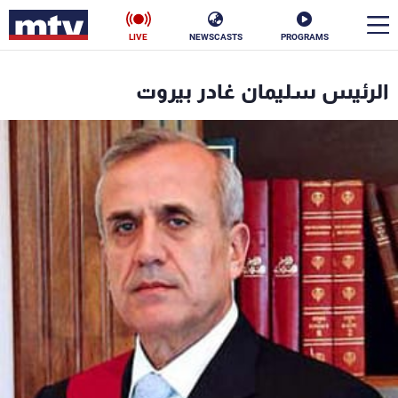
LIVE
NEWSCASTS
PROGRAMS
en
الرئيس سليمان غادر بيروت
الأخبار
سياسة
ناس
إقتصاد
فن
منوعات
رياضة
كأس العالم
البرامج
جدول البرامج