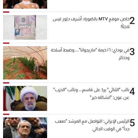
2
خاص موقع MTV بالصّورة: أشرف دبّور ليس
لاجئاً!
3
في بوداي: ١٦ خيمة "ماريجوانا"... وضبط أسلحة
وذخائر
4
نائب "الثنائي" يردّ على قاسم... ونائب "الحزب"
عن عون: "انشالله خير"
5
الرئيس الإيراني: التواصل مع المرشد "صعب
جداً" في الوقت الحالي