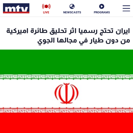
LIVE
NEWSCASTS
PROGRAMS
en
ايران تحتج رسميا اثر تحليق طائرة اميركية
الأخبار
من دون طيار في مجالها الجوي
سياسة
ناس
إقتصاد
فن
منوعات
رياضة
كأس العالم
البرامج
جدول البرامج