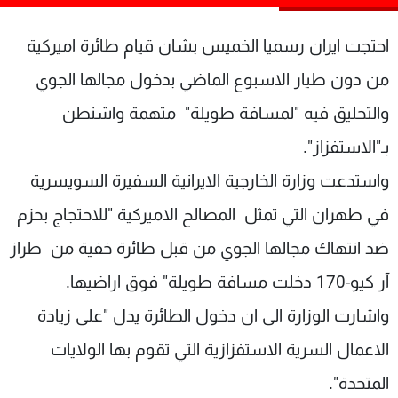
شاهد البرامج
الترددات
احتجت ايران رسميا الخميس بشان قيام طائرة اميركية
من دون طيار الاسبوع الماضي بدخول مجالها الجوي
عن MTV
وظائف
والتحليق فيه "لمسافة طويلة" متهمة واشنطن
الإنـتـاج
تواصل معنا
لاعلاناتكم
شروط الإسـتخدام
بـ"الاستفزاز".
سياسة الخصوصية
واستدعت وزارة الخارجية الايرانية السفيرة السويسرية
في طهران التي تمثل المصالح الاميركية "للاحتجاج بحزم
ضد انتهاك مجالها الجوي من قبل طائرة خفية من طراز
آر كيو-170 دخلت مسافة طويلة" فوق اراضيها.
واشارت الوزارة الى ان دخول الطائرة يدل "على زيادة
الاعمال السرية الاستفزازية التي تقوم بها الولايات
المتحدة".