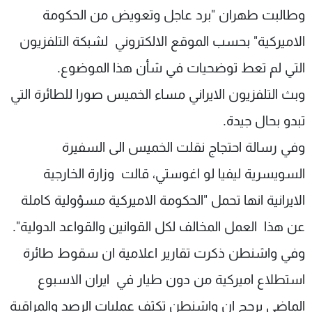
وطالبت طهران "برد عاجل وتعويض من الحكومة
الاميركية" بحسب الموقع الالكتروني لشبكة التلفزيون
التي لم تعط توضحيات في شأن هذا الموضوع.
وبث التلفزيون الايراني مساء الخميس صورا للطائرة التي
تبدو بحال جيدة.
وفي رسالة احتجاج نقلت الخميس الى السفيرة
السويسرية ليفيا لو اغوستي، قالت وزارة الخارجية
الايرانية انها تحمل "الحكومة الاميركية مسؤولية كاملة
عن هذا العمل المخالف لكل القوانين والقواعد الدولية".
وفي واشنطن ذكرت تقارير اعلامية ان سقوط طائرة
استطلاع اميركية من دون طيار في ايران الاسبوع
الماضي يرجح ان واشنطن تكثف عمليات الرصد والمراقبة