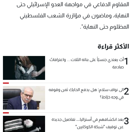
المقاوم الدفاعي في مواجهة العدو الإسرائيلي حتى
النهاية، وماضون في مؤازرة الشعب الفلسطيني
المظلوم حتى النهاية".
الأكثر قراءة
1
أبٌ يعتدي جنسيّاً على بناته الثلاث… واعترافاتٌ
صادمة
2
الى نواف سلام: هل يدفع الحايك ثمن وقوفه
في وجه خيّاط؟
3
بعد انكشافهم في أستراليا... تفاصيل جديدة
عن توقيف "شبكة الكوكايين"