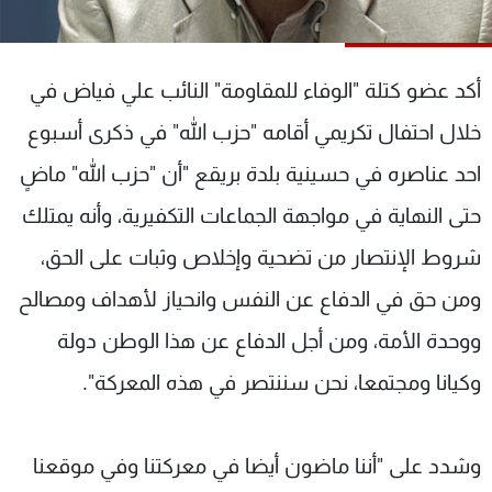
شاهد البرامج
الترددات
أكد عضو كتلة "الوفاء للمقاومة" النائب علي فياض في
عن MTV
وظائف
خلال احتفال تكريمي أقامه "حزب الله" في ذكرى أسبوع
الإنـتـاج
تواصل معنا
احد عناصره في حسينية بلدة بريقع "أن "حزب الله" ماضٍ
لاعلاناتكم
شروط الإسـتخدام
سياسة الخصوصية
حتى النهاية في مواجهة الجماعات التكفيرية، وأنه يمتلك
شروط الإنتصار من تضحية وإخلاص وثبات على الحق،
ومن حق في الدفاع عن النفس وانحياز لأهداف ومصالح
ووحدة الأمة، ومن أجل الدفاع عن هذا الوطن دولة
وكيانا ومجتمعا، نحن سننتصر في هذه المعركة".
وشدد على "أننا ماضون أيضا في معركتنا وفي موقعنا