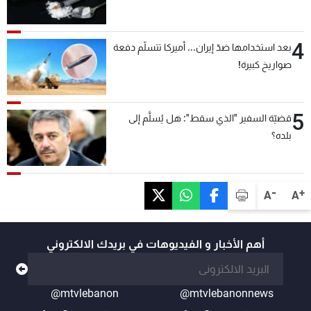
4
بعد استخدامها ضدّ إيران... أميركا تتسلّم دفعة
صواريخ كبيرة!
5
قضيّة السفير "الذي سقط": هل يُسلَّم إلى
بلده؟
-
+
A
A
أهم الأخبار و الفيديوهات في بريدك الالكتروني
@mtvlebanon
@mtvlebanonnews