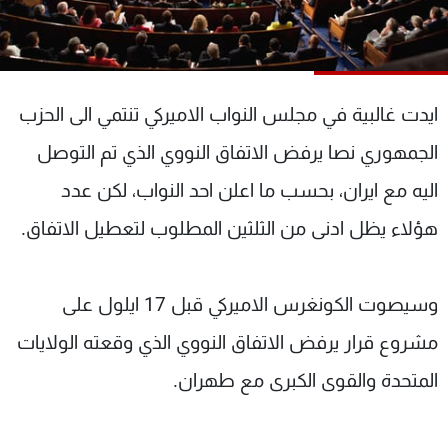
شاهد البرامج
الترددات
ايدت غالبية في مجلس النواب الاميركي تنتمي الى الحزب
عن MTV
وظائف
الإنـتـاج
تواصل معنا
الجمهوري نصا يرفض الاتفاق النووي الذي تم التوصل
لاعلاناتكم
شروط الإسـتخدام
سياسة الخصوصية
اليه مع ايران، بحسب ما اعلن احد النواب، لكن عدد
هؤلاء يظل ادنى من الثلثين المطلوب لتعطيل الاتفاق.
وسيصوت الكونغرس الاميركي قبل 17 ايلول على
مشروع قرار يرفض الاتفاق النووي الذي وقعته الولايات
المتحدة والقوى الكبرى مع طهران.