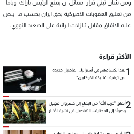
ومن شان تبني قرار مماثل ان يمنع الرئيس باراك اوباما
من تعليق العقوبات الاميركية بحق ايران بحسب ما ينص
عليه الاتفاق مقابل تنازلات ايرانية على الصعيد النووي.
الأكثر قراءة
1
بعد انكشافهم في أستراليا... تفاصيل جديدة
عن توقيف "شبكة الكوكايين"
2
أنفاق "حزب الله" من البقاع إلى كسروان فجبيل
وصولاً إلى المختارة... التفاصيل في نشرة الأخبار
بعد قليل
الرئيس عون ردّ 4 قوانين إلى مجلس النواب