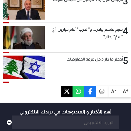
3
4
نعيم قاسم يبادر... و"الحزب" أمام خيارين: أيّ
"سمّ" يختار؟
5
أخطر ما دار داخل غرفة المفاوضات
-
+
A
A
أهم الأخبار و الفيديوهات في بريدك الالكتروني