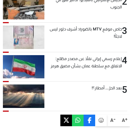
2
الجنوب
3
خاص موقع MTV بالصّورة: أشرف دبّور ليس
لاجئاً!
4
إعلام رسمي إيراني نقلاً عن مصدر مطّلع:
الاتفاق مع سلطنة عمان بشأن مضيق هرمز
سيتأجل ما دامت أميركا تهدد إيران
5
بعد الحرّ... أمطار؟!
-
+
A
A