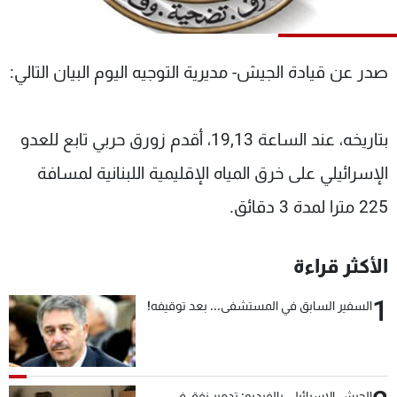
شاهد البرامج
الترددات
صدر عن قيادة الجيش- مديرية التوجيه اليوم البيان التالي:
عن MTV
وظائف
الإنـتـاج
تواصل معنا
بتاريخه، عند الساعة 19,13، أقدم زورق حربي تابع للعدو
لاعلاناتكم
شروط الإسـتخدام
سياسة الخصوصية
الإسرائيلي على خرق المياه الإقليمية اللبنانية لمسافة
225 مترا لمدة 3 دقائق.
الأكثر قراءة
1
السفير السابق في المستشفى... بعد توقيفه!
الجيش الإسرائيلي بالفيديو: تدمير نفق في