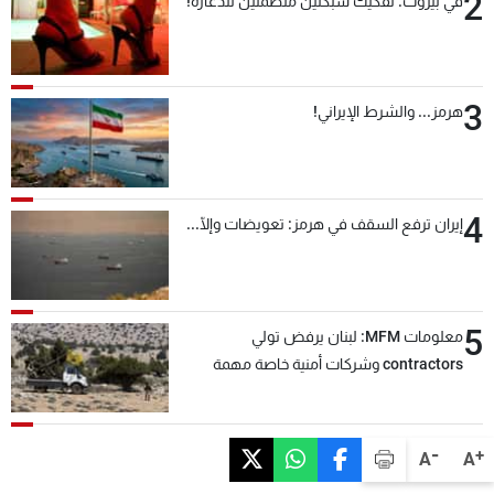
2
في بيروت: تفكيك شبكتين منظّمتين للدعارة!
3
هرمز... والشرط الإيراني!
4
إيران ترفع السقف في هرمز: تعويضات وإلّا...
5
معلومات MFM: لبنان يرفض تولي
contractors وشركات أمنية خاصة مهمة
التحقق من نزع سلاح "حزب الله"
-
+
A
A