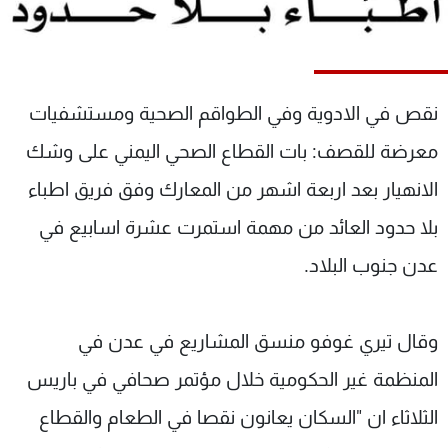
شاهد البرامج
الترددات
نقص في الادوية وفي الطواقم الصحية ومستشفيات
عن MTV
وظائف
الإنـتـاج
تواصل معنا
معرضة للقصف: بات القطاع الصحي اليمني على وشك
لاعلاناتكم
شروط الإسـتخدام
سياسة الخصوصية
الانهيار بعد اربعة اشهر من المعارك وفق فريق اطباء
بلا حدود العائد من مهمة استمرت عشرة اسابيع في
عدن جنوب البلاد.
وقال تيري غوفو منسق المشاريع في عدن في
المنظمة غير الحكومية خلال مؤتمر صحافي في باريس
الثلاثاء ان "السكان يعانون نقصا في الطعام والقطاع