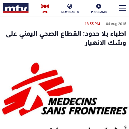
LIVE
NEWSCASTS
PROGRAMS
18:55 PM
04 Aug 2015
en
اطباء بلا حدود: القطاع الصحي اليمني على
الأخبار
وشك الانهيار
سياسة
ناس
إقتصاد
فن
منوعات
رياضة
كأس العالم
البرامج
جدول البرامج