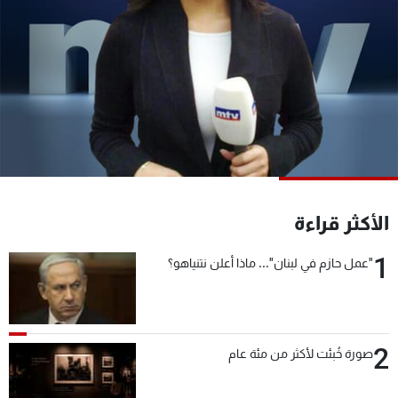
شاهد البرامج
الترددات
عن MTV
وظائف
الإنـتـاج
تواصل معنا
لاعلاناتكم
شروط الإسـتخدام
سياسة الخصوصية
الأكثر قراءة
1
"عمل حازم في لبنان"... ماذا أعلن نتنياهو؟
2
صورة خُبئت لأكثر من مئة عام