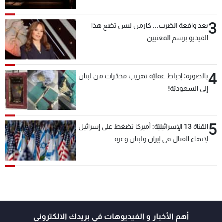
3
بعد واقعة الضرب... كارمن لبس تضع هذا
الفيديو برسم المعنيين
4
بالصورة: إحباط عمليّة تهريب مخدّرات من لبنان
إلى السعوديّة!
5
القناة 13 الإسرائيليّة: أميركا تضغط على إسرائيل
لإنهاء القتال في إيران ولبنان وغزة
أهم الأخبار و الفيديوهات في بريدك الالكتروني