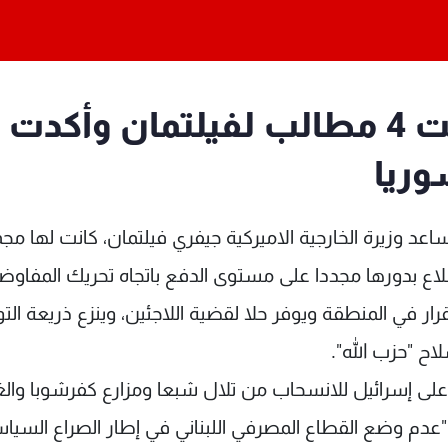
الجمهورية: "14 آذار" قدمت 4 مطالب لفيلتمان وأكدت
وريا
ى 14 آذار التي التقت مساعد وزيرة الخارجية الاميركية جيفري فيلتمان، كانت لها 
طلاع بدورها مجددا على مستوى الدفع باتجاه تحريك المفاوض
رار في المنطقة ويوفر حلا لقضية اللاجئين، وينزع ذريعة ال
ى "الضغط على إسرائيل للانسحاب من تلال شبعا ومزارع كفرشوبا والغ
دم وضع القطاع المصرفي اللبناني في إطار الصراع السيا