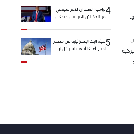
4
ترامب: أعتقد أن الأمر سينتهي
ـ
قريبًا جدًا لأن الإيرانيين لا يمكن
أن يستمروا على هذا الحال
س
5
هيئة البث الإسرائيلية عن مصدر
أمني: أميركا أبلغت إسرائيل أن
يركية
"حزب الله" لم يخرق وقف إطلاق
النار أمس في مجدل زون
وطلبت منها عدم التصعيد
خشية أن يؤثر ذلك على
مفاوضات روما