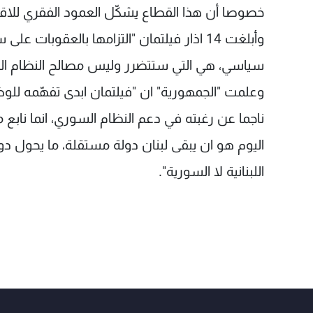
خصوصا أن هذا القطاع يشكّل العمود الفقري للاقتصا
وأبلغت 14 اذار فيلتمان "التزامها بالعقوبات 
سياسي، هي التي ستتضرر وليس مصالح النظام ال
وعلمت "الجمهورية" ان "فيلتمان ابدى تفهّمه للو
ناجما عن رغبته في دعم النظام السوري، انما نابع م
اليوم هو ان يبقى لبنان دولة مستقلة، ما يحول دون
اللبنانية لا السورية".