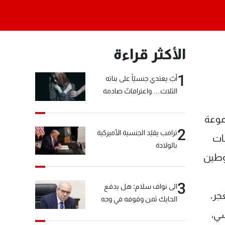
الأكثر قراءة
1
أبٌ يعتدي جنسيّاً على بناته
الثلاث… واعترافاتٌ صادمة
مجموعة
2
ترامب يقيّد الجنسية الأميركية
ات
بالولادة
توطين
3
الى نواف سلام: هل يدفع
جر،
الحايك ثمن وقوفه في وجه
خيّاط؟
سي،