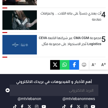
4
أبٌ يعتدي جنسيّاً على بناته الثلاث… واعترافاتٌ
صادمة
5
مجموعة CMA CGM عبر شركتها التابعة CEVA
Logistics تُنجز الاستحواذ على مجموعة فتّال
-
+
A
A
أهم الأخبار و الفيديوهات في بريدك الالكتروني
@mtvlebanon
@mtvlebanonnews