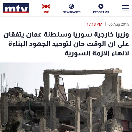
LIVE
NEWSCASTS
PROGRAMS
17:13 PM
06 Aug 2015
en
وزيرا خارجية سوريا وسلطنة عمان يتفقان
الأخبار
على ان الوقت حان لتوحيد الجهود البناءة
لانهاء الازمة السورية
سياسة
ناس
إقتصاد
فن
منوعات
رياضة
كأس العالم
البرامج
جدول البرامج