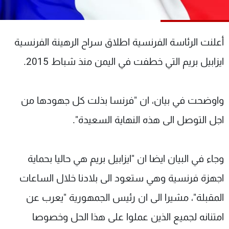
شاهد البرامج
الترددات
أعلنت الرئاسة الفرنسية اطلاق سراح الرهينة الفرنسية
عن MTV
وظائف
ايزابيل بريم التي خطفت في اليمن منذ شباط 2015.
الإنـتـاج
تواصل معنا
لاعلاناتكم
شروط الإسـتخدام
سياسة الخصوصية
واوضحت في بيان، ان "فرنسا بذلت كل جهودها من
اجل التوصل الى هذه النهاية السعيدة".
وجاء في البيان ايضا ان "ايزابيل بريم هي حاليا بحماية
اجهزة فرنسية وهي ستعود الى بلادنا خلال الساعات
المقبلة"، مشيرا الى ان رئيس الجمهورية "يعرب عن
امتنانه لجميع الذين عملوا على هذا الحل وخصوصا