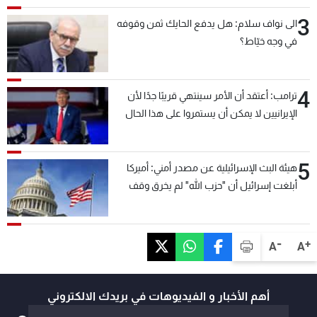
3
الى نواف سلام: هل يدفع الحايك ثمن وقوفه
في وجه خيّاط؟
4
ترامب: أعتقد أن الأمر سينتهي قريبًا جدًا لأن
الإيرانيين لا يمكن أن يستمروا على هذا الحال
5
هيئة البث الإسرائيلية عن مصدر أمني: أميركا
أبلغت إسرائيل أن "حزب الله" لم يخرق وقف
إطلاق النار أمس في مجدل زون وطلبت منها
عدم التصعيد خشية أن يؤثر ذلك على مفاوضات
روما
-
+
A
A
أهم الأخبار و الفيديوهات في بريدك الالكتروني