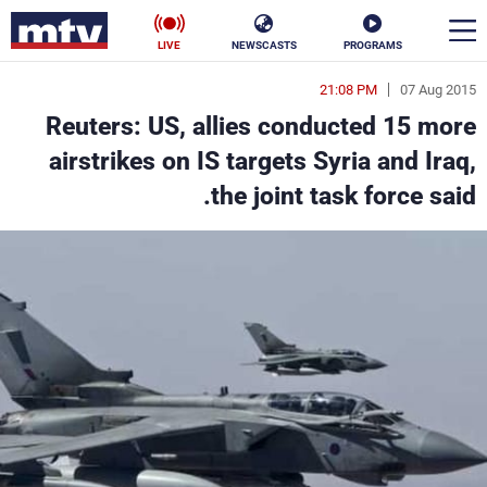
LIVE
NEWSCASTS
PROGRAMS
21:08 PM
07 Aug 2015
en
Reuters: US, allies conducted 15 more
الأخبار
airstrikes on IS targets Syria and Iraq,
the joint task force said.
سياسة
ناس
إقتصاد
فن
منوعات
رياضة
كأس العالم
البرامج
جدول البرامج