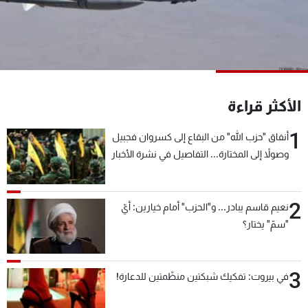
شاهد البرامج
الترددات
عن MTV
وظائف
الإنـتـاج
تواصل معنا
الأكثر قراءة
لاعلاناتكم
شروط الإسـتخدام
سياسة الخصوصية
1
أنفاق "حزب الله" من البقاع إلى كسروان فجبيل
وصولاً إلى المختارة... التفاصيل في نشرة الأخبار
بعد قليل
2
نعيم قاسم يبادر... و"الحزب" أمام خيارين: أيّ
"سمّ" يختار؟
3
في بيروت: تفكيك شبكتين منظّمتين للدعارة!