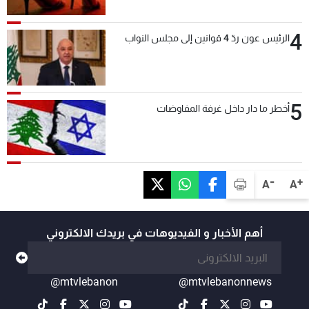
4
الرئيس عون ردّ 4 قوانين إلى مجلس النواب
5
أخطر ما دار داخل غرفة المفاوضات
-
+
A
A
أهم الأخبار و الفيديوهات في بريدك الالكتروني
@mtvlebanon
@mtvlebanonnews