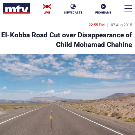
LIVE
NEWSCASTS
PROGRAMS
22:55 PM
07 Aug 2015
en
El-Kobba Road Cut over Disappearance of
الأخبار
Child Mohamad Chahine
سياسة
ناس
إقتصاد
فن
منوعات
رياضة
كأس العالم
البرامج
جدول البرامج