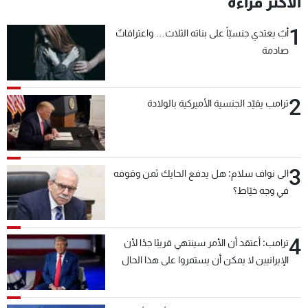
الأكثر قراءة
شاهد البرامج
1
الترددات
أبٌ يعتدي جنسيّاً على بناته الثلاث… واعترافاتٌ
صادمة
عن MTV
وظائف
الإنـتـاج
تواصل معنا
2
ترامب يقيّد الجنسية الأميركية بالولادة
لاعلاناتكم
شروط الإسـتخدام
سياسة الخصوصية
3
الى نواف سلام: هل يدفع الحايك ثمن وقوفه
في وجه خيّاط؟
4
ترامب: أعتقد أن الأمر سينتهي قريبًا جدًا لأن
الإيرانيين لا يمكن أن يستمروا على هذا الحال