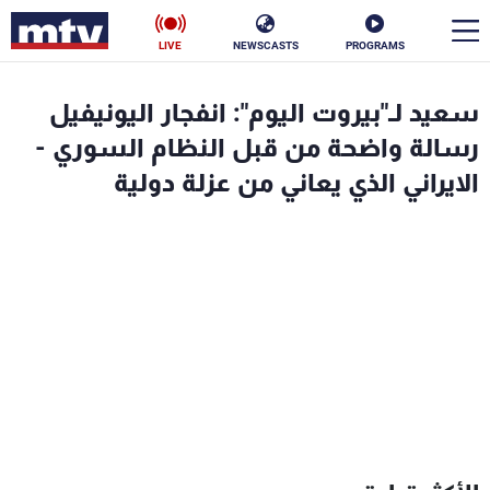
LIVE
NEWSCASTS
PROGRAMS
en
سعيد لـ"بيروت اليوم": انفجار اليونيفيل
الأخبار
رسالة واضحة من قبل النظام السوري -
الايراني الذي يعاني من عزلة دولية
سياسة
ناس
إقتصاد
فن
منوعات
رياضة
كأس العالم
البرامج
جدول البرامج