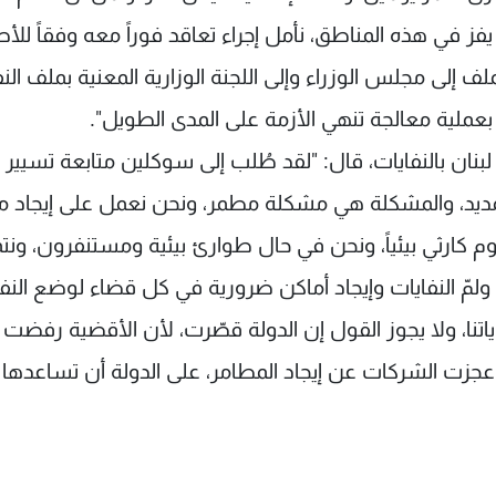
ز في هذه المناطق، نأمل إجراء تعاقد فوراً معه وفقاً للأ
ف إلى مجلس الوزراء وإلى اللجنة الوزارية المعنية بملف النف
ين بعملية معالجة تنهي الأزمة على المدى الطويل".
ان بالنفايات، قال: "لقد طُلب إلى سوكلين متابعة تسيير
مديد، والمشكلة هي مشكلة مطمر، ونحن نعمل على إيجاد م
يوم كارثي بيئياً، ونحن في حال طوارئ بيئية ومستنفرون، ونت
مّ النفايات وإيجاد أماكن ضرورية في كل قضاء لوضع النفا
ياتنا، ولا يجوز القول إن الدولة قصّرت، لأن الأقضية رفضت
 عجزت الشركات عن إيجاد المطامر، على الدولة أن تساعدها