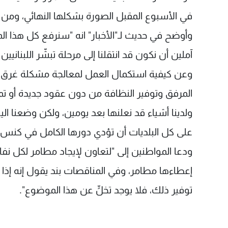
في الأسبوع المقبل الصورة بشكلها النهائي، ومن يف
وأوضح في حديث لـ"الأخبار" انه "سنرفع كل هذا المل
آملين أن نكون قد انتقلنا إلى مرحلة تبشّر اللبناني
وعن كيفية استكمال العمل لمعالجة مشكلة غرق لبن
المرفق وتوفير النظافة من دون عقود جديدة أو ت
ولدينا أشياء قد نعلنها بعد يومين، ولكن وضعنا ال
على كل البلديات أن تؤدي دورها الكامل في كنس ول
ودعا المواطنين إلى "لتعاون لإيجاد مطامر لكل نفا
إعطاءها مطامر، وفي المناقصات بند يقول إنه إذا
توفير ذلك، فلا يوجد تخلٍّ عن هذا الموضوع".