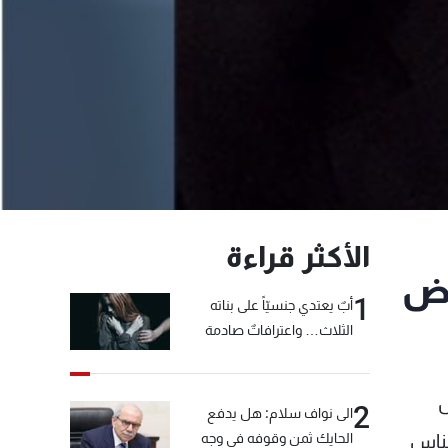
الأكثر قراءة
وض
1
أبٌ يعتدي جنسيّاً على بناته
الثلاث… واعترافاتٌ صادمة
ض
2
الى نواف سلام: هل يدفع
الحايك ثمن وقوفه في وجه
لناس