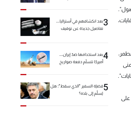
خيّاط؟
صول".
ايات،
3
بعد انكشافهم في أستراليا...
تفاصيل جديدة عن توقيف
"شبكة الكوكايين"
طمر،
4
بعد استخدامها ضدّ إيران...
أميركا تتسلّم دفعة صواريخ
منى
كبيرة!
يات".
5
قضيّة السفير "الذي سقط": هل
يُسلَّم إلى بلده؟
 على