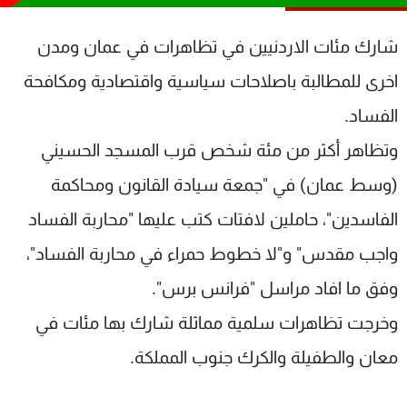
شاهد البرامج
الترددات
شارك مئات الاردنيين في تظاهرات في عمان ومدن
اخرى للمطالبة باصلاحات سياسية واقتصادية ومكافحة
عن MTV
وظائف
الفساد.
الإنـتـاج
تواصل معنا
لاعلاناتكم
شروط الإسـتخدام
وتظاهر أكثر من مئة شخص قرب المسجد الحسيني
سياسة الخصوصية
(وسط عمان) في "جمعة سيادة القانون ومحاكمة
الفاسدين"، حاملين لافتات كتب عليها "محاربة الفساد
واجب مقدس" و"لا خطوط حمراء في محاربة الفساد"،
وفق ما افاد مراسل "فرانس برس".
وخرجت تظاهرات سلمية مماثلة شارك بها مئات في
معان والطفيلة والكرك جنوب المملكة.