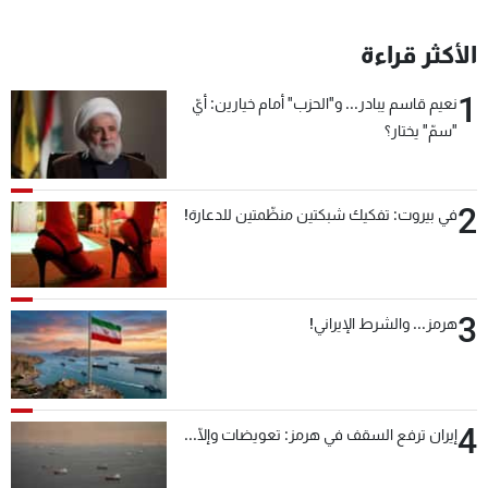
الأكثر قراءة
1
نعيم قاسم يبادر... و"الحزب" أمام خيارين: أيّ
"سمّ" يختار؟
2
في بيروت: تفكيك شبكتين منظّمتين للدعارة!
3
هرمز... والشرط الإيراني!
4
إيران ترفع السقف في هرمز: تعويضات وإلّا...