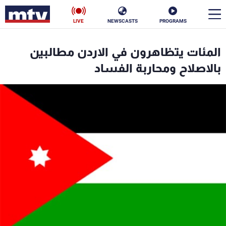
LIVE
NEWSCASTS
PROGRAMS
en
المئات يتظاهرون في الاردن مطالبين
الأخبار
بالاصلاح ومحاربة الفساد
سياسة
ناس
إقتصاد
فن
منوعات
رياضة
كأس العالم
البرامج
جدول البرامج