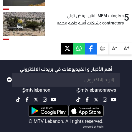
5
معلومات MFM: لبنان يرفض تولي
contractors وشركات أمنية خاصة مهمة
التحقق من نزع سلاح "حزب الله"
-
+
A
A
أهم الأخبار و الفيديوهات في بريدك الالكتروني
@mtvlebanon
@mtvlebanonnews
© MTV Lebanon. All rights reserved.
powered by koein