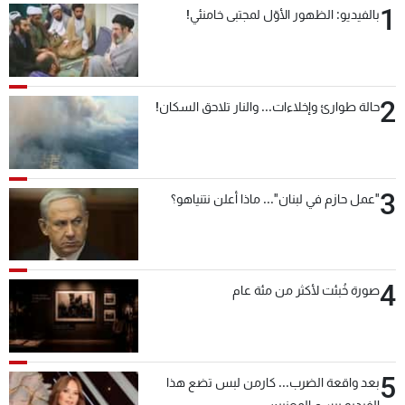
1
بالفيديو: الظهور الأوّل لمجتبى خامنئي!
شاهد البرامج
الترددات
2
عن MTV
وظائف
حالة طوارئ وإخلاءات... والنار تلاحق السكان!
الإنـتـاج
تواصل معنا
لاعلاناتكم
شروط الإسـتخدام
سياسة الخصوصية
3
"عمل حازم في لبنان"... ماذا أعلن نتنياهو؟
4
صورة خُبئت لأكثر من مئة عام
5
بعد واقعة الضرب... كارمن لبس تضع هذا