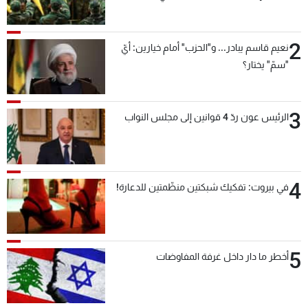
بعد قليل
2
نعيم قاسم يبادر... و"الحزب" أمام خيارين: أيّ
"سمّ" يختار؟
3
الرئيس عون ردّ 4 قوانين إلى مجلس النواب
4
في بيروت: تفكيك شبكتين منظّمتين للدعارة!
5
أخطر ما دار داخل غرفة المفاوضات