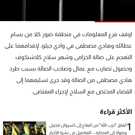
شاهد البرامج
الترددات
اوقف فرع المعلومات في منطقة صور كلا من بسام
عن MTV
وظائف
الإنـتـاج
تواصل معنا
عطالله وهادي مصطفى في وادي جيلو، لإقدامهما على
لاعلاناتكم
شروط الإسـتخدام
سياسة الخصوصية
التهجم على صالة الخزامى وشهر سلاح كلاشنكوف
وحصول تضارب مع عمال وصاحب الصالة بسبب طرد
هادي مصطفى من الصالة وقد جرى تسليمهما إلى
القضاء المختص مع السلاح لإجراء المقتضى.
الأكثر قراءة
1
أنفاق "حزب الله" من البقاع إلى كسروان فجبيل
وصولاً إلى المختارة... التفاصيل في نشرة الأخبار