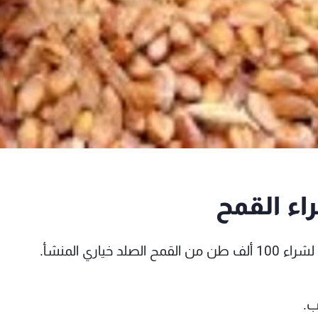
اء القمح
اري المنشأ.