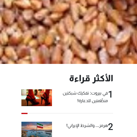
الأكثر قراءة
1
في بيروت: تفكيك شبكتين
منظّمتين للدعارة!
2
هرمز... والشرط الإيراني!