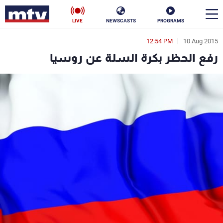
LIVE
NEWSCASTS
PROGRAMS
12:54 PM
10 Aug 2015
en
رفع الحظر بكرة السلة عن روسيا
الأخبار
سياسة
ناس
إقتصاد
فن
منوعات
رياضة
كأس العالم
البرامج
جدول البرامج