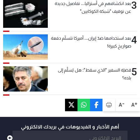
3
بعد انكشافهم في أستراليا... تفاصيل جديدة
عن توقيف "شبكة الكوكايين"
4
بعد استخدامها ضدّ إيران... أميركا تتسلّم دفعة
صواريخ كبيرة!
5
قضيّة السفير "الذي سقط": هل يُسلَّم إلى
بلده؟
-
+
A
A
أهم الأخبار و الفيديوهات في بريدك الالكتروني