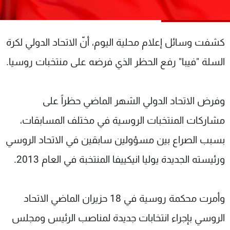
شاهد البرامج
الترددات
كشفت وسائل إعلام محلية اليوم، أنّ الاتحاد الدولي لكرة
عن MTV
وظائف
السلة "فيبا" رفع الحظر الذي فرضه على منتخبات روسيا.
الإنـتـاج
تواصل معنا
لاعلاناتكم
شروط الإسـتخدام
سياسة الخصوصية
وفرض الاتحاد الدولي الشهر الماضي حظراً على
مشاركات المنتخبات الروسية في مختلف المسابقات،
بسبب الصراع بين مسؤولين سابقين في الاتحاد الروسي
ورئيسته الجديدة يوليا انيكييفا المنتخبة في العام 2013.
وأمرت محكمة روسية في 18 حزيران الماضي الاتحاد
الروسي بإجراء انتخابات جديدة لمناصب الرئيس ومجلس