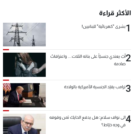
الأكثر قراءة
1
بشرى "كهربائية" للبنانيين!
2
أبٌ يعتدي جنسيّاً على بناته الثلاث… واعترافاتٌ
صادمة
3
ترامب يقيّد الجنسية الأميركية بالولادة
4
الى نواف سلام: هل يدفع الحايك ثمن وقوفه
في وجه خيّاط؟