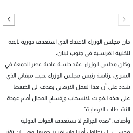
شاهد البرامج
الترددات
عن MTV
وظائف
الإنـتـاج
تواصل معنا
دان مجلس الوزراء الاعتداء الذي استهدف دورية تابعة
لاعلاناتكم
شروط الإسـتخدام
للكتيبة الفرنسية في جنوب لبنان.
سياسة الخصوصية
وكان مجلس الوزراء، عقد جلسة عادية عصر الجمعة في
السراي، برئاسة رئيس مجلس الوزراء نجيب ميقاتي الذي
شدد على أن هذا العمل الارهابي يهدف الى الضغط
على هذه القوات للانسحاب وإفساح المجال أمام عودة
النشاطات الارهابية".
وأضاف: "هذه الجرائم لا تستهدف القوات الدولية
فحسب، بل تطاول أمننا وإستقرارنا جميعا، وهي لن تؤثر