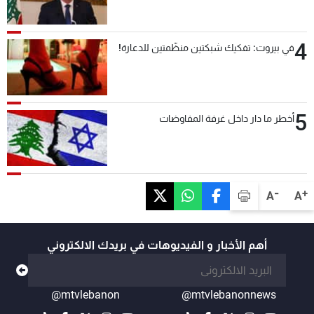
4
في بيروت: تفكيك شبكتين منظّمتين للدعارة!
5
أخطر ما دار داخل غرفة المفاوضات
-
+
A
A
أهم الأخبار و الفيديوهات في بريدك الالكتروني
@mtvlebanon
@mtvlebanonnews