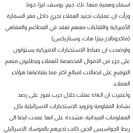
اسماء وهمية منها: نك، جيم، يوسف، ليزا، جونا.
ورأت ان عمليات تجنيد العملاء تجري داخل مقر السفارة
الأميركية واللقاءات معهم تعقد في المطاعم والمقاهي
(ماكدونالدز،بيتزا هات، وستاربكس)
واوضحت ان ضباط الاستخبارات الاميركية يستولون
على جزء من الاموال المخصصة للعملاء ويطلبون منهم
التوقيع على ايصالات لمبالغ اكثر مما يتقاضاها هؤلاء
العملاء.
واعتبرت ان الـcia عملت خلال حرب تموز على رصد
نشاط المقاومة وتزويد الاستخبارات الاسرائيلية بكل
المعلومات الميدانية، مشددة على انها عمدت ايضا الى
ربط الجواسيس الذين كانت تديرهم بالموساد الاسرائيلي