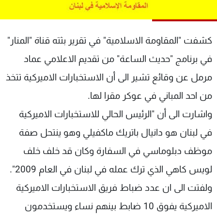
شاهد البرامج
الترددات
كشفت "المقاومة الاسلامية" في تقرير بثته قناة "المنار"
عن MTV
وظائف
في برنامج "حديث الساعة" من تقديم الاعلامي عماد
الإنـتـاج
تواصل معنا
مرمل عن وقائع تشير الى أن الاستخبارات الاميركية تتخذ
لاعلاناتكم
شروط الإسـتخدام
سياسة الخصوصية
من احد المباني في عوكر مقرا لها.
واشارت الى أن "الرئيس الحالي للاستخبارات الاميركية
في لبنان هو دانيال باتريك ماكفيلي وهو ينتحل صفة
موظف دبلوماسي في السفارة وكان قد خلف خلف
لويس كاهي الذي ترك عمله في لبنان في العام 2009".
ولفتت الى ان عدد ضباط فريق الاستخبارات الاميركية
الاميركية يفوق 10 ضابط بينهم نساء ويستخدمون