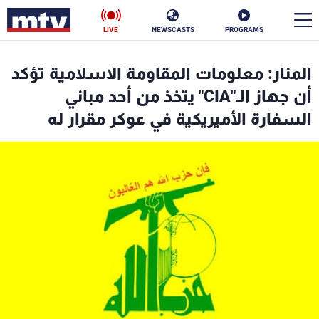
LIVE
NEWSCASTS
PROGRAMS
en
المنار: معلومات المقاومة الاسلامية تؤكد
الأخبار
أن جهاز الـ"CIA" يتخذ من أحد مباني
السفارة الأميريكية في عوكر مقرار له
سياسة
ناس
إقتصاد
فن
منوعات
رياضة
كأس العالم
البرامج
جدول البرامج