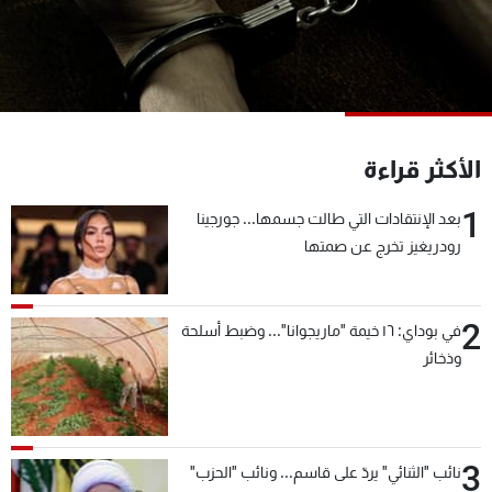
شاهد البرامج
الترددات
عن MTV
وظائف
الإنـتـاج
تواصل معنا
الأكثر قراءة
لاعلاناتكم
شروط الإسـتخدام
سياسة الخصوصية
1
بعد الإنتقادات التي طالت جسمها... جورجينا
رودريغيز تخرج عن صمتها
2
في بوداي: ١٦ خيمة "ماريجوانا"... وضبط أسلحة
وذخائر
3
نائب "الثنائي" يردّ على قاسم... ونائب "الحزب"