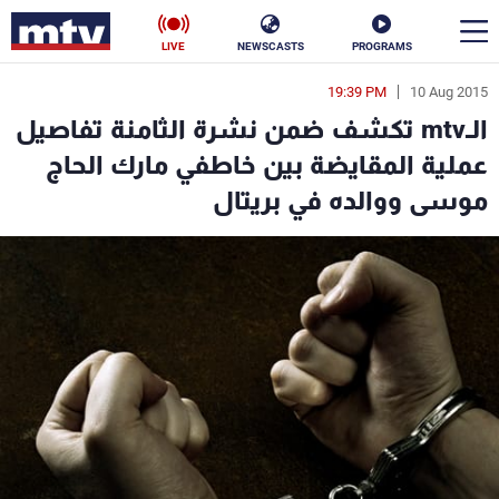
LIVE
NEWSCASTS
PROGRAMS
19:39 PM
10 Aug 2015
en
الـmtv تكشف ضمن نشرة الثامنة تفاصيل
الأخبار
عملية المقايضة بين خاطفي مارك الحاج
موسى ووالده في بريتال
سياسة
ناس
إقتصاد
فن
منوعات
رياضة
كأس العالم
البرامج
جدول البرامج