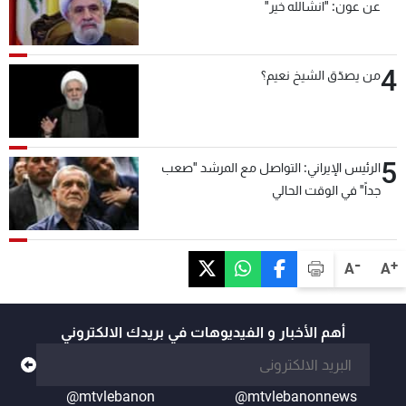
عن عون: "انشالله خير"
4
من يصدّق الشيخ نعيم؟
5
الرئيس الإيراني: التواصل مع المرشد "صعب
جداً" في الوقت الحالي
-
+
A
A
أهم الأخبار و الفيديوهات في بريدك الالكتروني
@mtvlebanon
@mtvlebanonnews