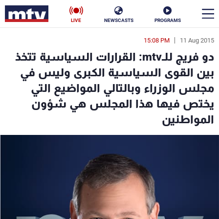
LIVE
NEWSCASTS
PROGRAMS
15:08 PM
11 Aug 2015
en
دو فريج للـmtv: القرارات السياسية تتخذ
الأخبار
بين القوى السياسية الكبرى وليس في
مجلس الوزراء وبالتالي المواضيع التي
سياسة
ناس
يختص فيها هذا المجلس هي شؤون
إقتصاد
فن
المواطنين
منوعات
رياضة
كأس العالم
البرامج
جدول البرامج