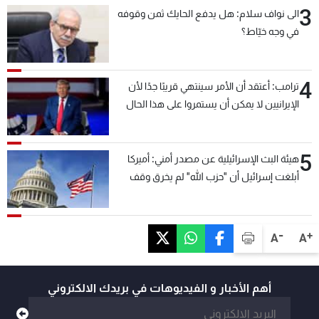
3
الى نواف سلام: هل يدفع الحايك ثمن وقوفه
في وجه خيّاط؟
4
ترامب: أعتقد أن الأمر سينتهي قريبًا جدًا لأن
الإيرانيين لا يمكن أن يستمروا على هذا الحال
5
هيئة البث الإسرائيلية عن مصدر أمني: أميركا
أبلغت إسرائيل أن "حزب الله" لم يخرق وقف
إطلاق النار أمس في مجدل زون وطلبت منها
عدم التصعيد خشية أن يؤثر ذلك على مفاوضات
روما
-
+
A
A
أهم الأخبار و الفيديوهات في بريدك الالكتروني