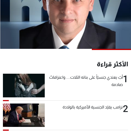
شاهد البرامج
الترددات
عن MTV
وظائف
الإنـتـاج
تواصل معنا
لاعلاناتكم
شروط الإسـتخدام
سياسة الخصوصية
الأكثر قراءة
1
أبٌ يعتدي جنسيّاً على بناته الثلاث… واعترافاتٌ
صادمة
2
ترامب يقيّد الجنسية الأميركية بالولادة