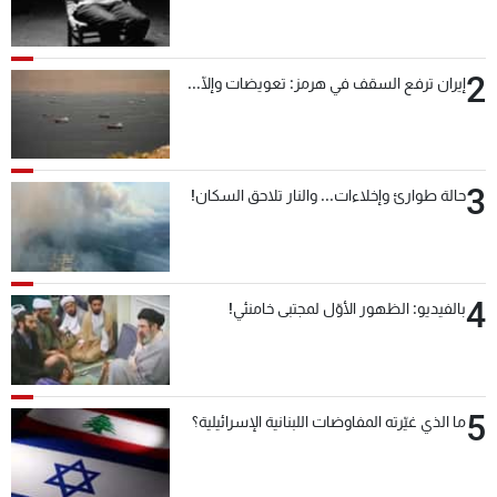
2
إيران ترفع السقف في هرمز: تعويضات وإلّا...
3
حالة طوارئ وإخلاءات... والنار تلاحق السكان!
4
بالفيديو: الظهور الأوّل لمجتبى خامنئي!
5
ما الذي غيّرته المفاوضات اللبنانية الإسرائيلية؟