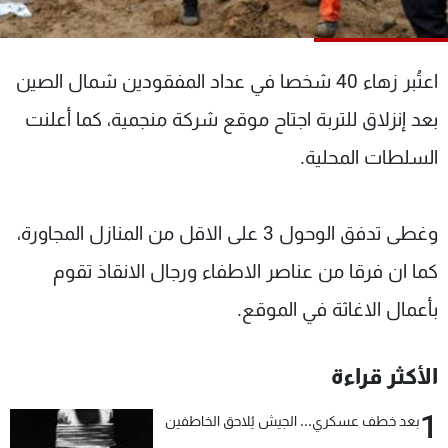
شاهد البرامج
الترددات
اعتُبر زهاء 40 شخصا في عداد المفقودين شمال الصين
عن MTV
وظائف
بعد إنزلاق للتربة اجتاح موقع شركة منجمية، كما أعلنت
الإنـتـاج
تواصل معنا
السلطات المحلية.
لاعلاناتكم
شروط الإسـتخدام
سياسة الخصوصية
وغطى تدفق الوحول 3 على الاقل من المنازل المجاورة،
كما ان فرقا من عناصر الاطفاء ورجال الانقاذ تقوم
بأعمال الاغاثة في الموقع.
الأكثر قراءة
1
بعد خطف عسكري... الجيش يُلاحق الخاطفين