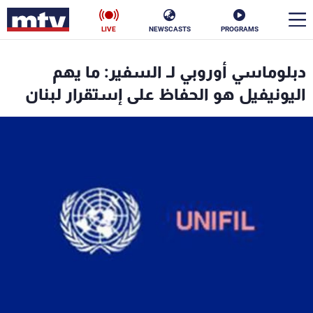
LIVE
NEWSCASTS
PROGRAMS
en
دبلوماسي أوروبي لـ السفير: ما يهم
الأخبار
اليونيفيل هو الحفاظ على إستقرار لبنان
سياسة
ناس
إقتصاد
فن
منوعات
رياضة
كأس العالم
البرامج
جدول البرامج