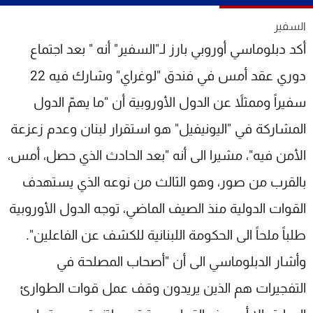
شاهد البرامج
السفير
الترددات
أكد دبلوماسي أوروبي بارز لـ"السفير" أنه " بعد اجتماع
دوري عقد أمس في فندق "لوغراي" وشارك فيه 22
عن MTV
وظائف
الإنـتـاج
تواصل معنا
سفيراً وممثلاً عن الدول الأوروبية أن "ما يهمّ الدول
لاعلاناتكم
شروط الإسـتخدام
سياسة الخصوصية
المشاركة في "اليونيفيل" هو استقرار لبنان وعدم زعزعة
الأمن فيه"، مشيرا الى أنه "بعد الحادث الذي حصل، أمس،
بالقرب من صور، وهو الثالث من نوعه الذي يستهدف
القوات الدولية منذ الصيف الماضي، توجه الدول الأوروبية
طلباً ملحاً الى الحكومة اللبنانية للكشف عن الفاعلين".
وأشار الدبلوماسي الى أن "أصحاب المصلحة في
التفجيرات هم الذين يريدون وقف عمل قوات الطوارئ