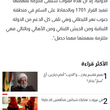
الدولية، إلا أن هذه القوات ستبقى ملتزمة بمهمتها
تنفيذ القرار 1701 وبالحفاظ على السلم في منطقة
جنوب نهر الليطاني وهي تلقى كل الدعم من الدولة
اللبنانية ومن الجيش اللبناني ومن الأهالي وبالتالي فهي
ملتزمة بمهمتها مهما حصل".
الأكثر قراءة
1
نعيم قاسم يبادر... و"الحزب" أمام خيارين: أيّ
"سمّ" يختار؟
2
في بيروت: تفكيك شبكتين منظّمتين للدعارة!