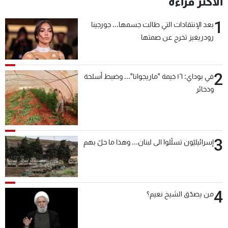
الأكثر قراءة
شاهد البرامج
1
الترددات
بعد الإنتقادات التي طالت جسمها... جورجينا
رودريغيز تخرج عن صمتها
عن MTV
وظائف
الإنـتـاج
تواصل معنا
2
في بوداي: ١٦ خيمة "ماريجوانا"... وضبط أسلحة
لاعلاناتكم
شروط الإسـتخدام
وذخائر
سياسة الخصوصية
3
إسرائيليّون تسلّلوا الى لبنان... وهذا ما حلّ بهم
4
من يصدّق الشيخ نعيم؟