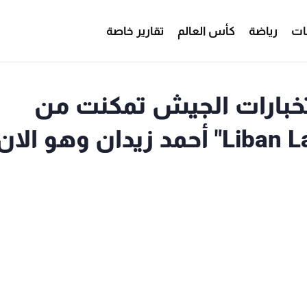
ات
رياضة
كأس العالم
تقارير خاصة
 (100,5): استخبارات الجيش تمكنت من
الافراج عن المدير في " Liban Lait" أحمد زيدان وهو الا