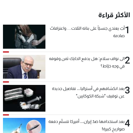
الأكثر قراءة
1
أبٌ يعتدي جنسيّاً على بناته الثلاث… واعترافاتٌ
صادمة
2
الى نواف سلام: هل يدفع الحايك ثمن وقوفه
في وجه خيّاط؟
3
بعد انكشافهم في أستراليا... تفاصيل جديدة
عن توقيف "شبكة الكوكايين"
4
بعد استخدامها ضدّ إيران... أميركا تتسلّم دفعة
صواريخ كبيرة!