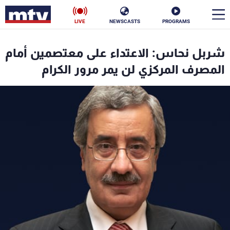
LIVE
NEWSCASTS
PROGRAMS
en
شربل نحاس: الاعتداء على معتصمين أمام
الأخبار
المصرف المركزي لن يمر مرور الكرام
سياسة
ناس
إقتصاد
فن
منوعات
رياضة
كأس العالم
البرامج
جدول البرامج