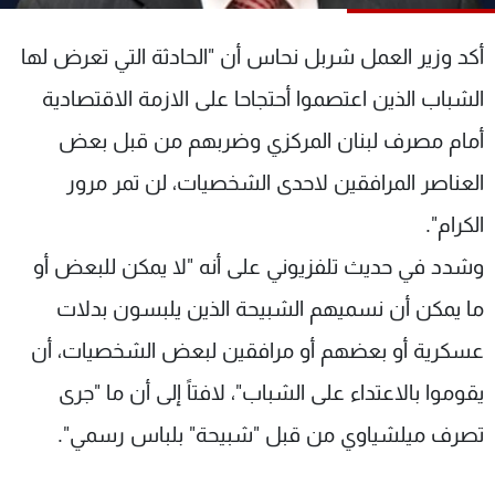
شاهد البرامج
الترددات
أكد وزير العمل شربل نحاس أن "الحادثة التي تعرض لها
الشباب الذين اعتصموا أحتجاحا على الازمة الاقتصادية
عن MTV
وظائف
أمام مصرف لبنان المركزي وضربهم من قبل بعض
الإنـتـاج
تواصل معنا
لاعلاناتكم
شروط الإسـتخدام
العناصر المرافقين لاحدى الشخصيات، لن تمر مرور
سياسة الخصوصية
الكرام".
وشدد في حديث تلفزيوني على أنه "لا يمكن للبعض أو
ما يمكن أن نسميهم الشبيحة الذين يلبسون بدلات
عسكرية أو بعضهم أو مرافقين لبعض الشخصيات، أن
يقوموا بالاعتداء على الشباب"، لافتاً إلى أن ما "جرى
تصرف ميلشياوي من قبل "شبيحة" بلباس رسمي".