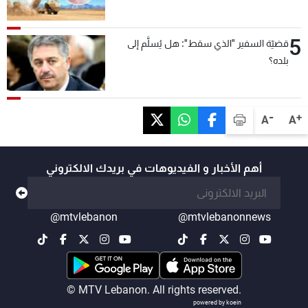
5
قضيّة السفير "الذي سقط": هل يُسلَّم إلى
بلده؟
-
+
A
A
أهم الأخبار و الفيديوهات في بريدك الالكتروني
@mtvlebanon
@mtvlebanonnews
© MTV Lebanon. All rights reserved.
powered by koein