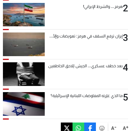
2
هرمز... والشرط الإيراني!
3
إيران ترفع السقف في هرمز: تعويضات وإلّا...
4
بعد خطف عسكري... الجيش يُلاحق الخاطفين
5
ما الذي غيّرته المفاوضات اللبنانية الإسرائيلية؟
-
+
A
A