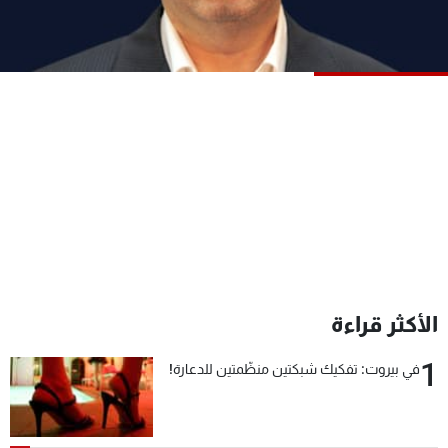
شاهد البرامج
الترددات
عن MTV
وظائف
الإنـتـاج
تواصل معنا
لاعلاناتكم
شروط الإسـتخدام
سياسة الخصوصية
الأكثر قراءة
1
في بيروت: تفكيك شبكتين منظّمتين للدعارة!