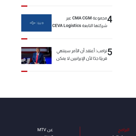
4
مجموعة CMA CGM عبر
شركتها التابعة CEVA Logistics
تُنجز الاستحواذ على مجموعة
فتّال
5
ترامب: أعتقد أن الأمر سينتهي
قريبًا جدًا لأن الإيرانيين لا يمكن
أن يستمروا على هذا الحال
البرامج
عن MTV