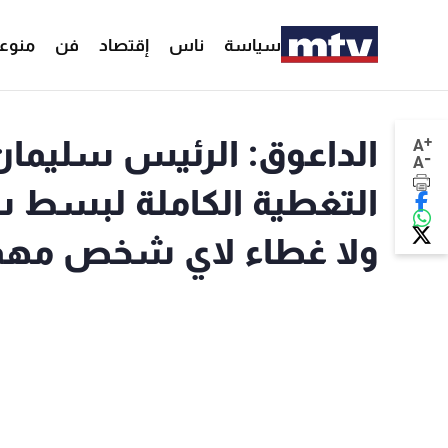
سياسة
ناس
إقتصاد
فن
منوع
+
الداعوق: الرئيس سليمان أ
A
-
A
التغطية الكاملة لبسط س
ولا غطاء لاي شخص مهما