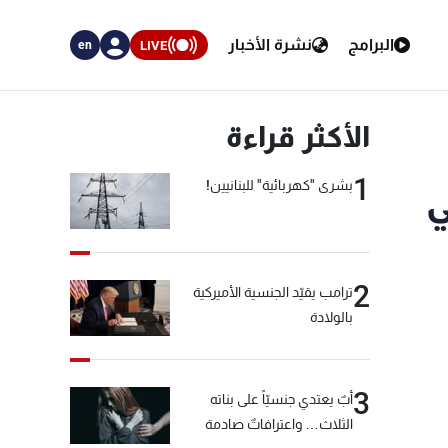
البرامج
نشرة الأخبار
LIVE
en
الأكثر قراءة
1
بشرى "كهربائية" للبنانيين!
ي
2
ترامب يقيّد الجنسية الأميركية
بالولادة
3
أبٌ يعتدي جنسيّاً على بناته
الثلاث… واعترافاتٌ صادمة