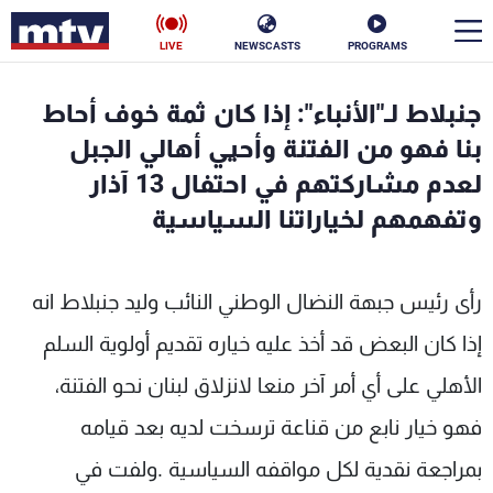
LIVE
NEWSCASTS
PROGRAMS
en
جنبلاط لـ"الأنباء": إذا كان ثمة خوف أحاط
الأخبار
بنا فهو من الفتنة وأحيي أهالي الجبل
لعدم مشاركتهم في احتفال 13 آذار
سياسة
ناس
وتفهمهم لخياراتنا السياسية
إقتصاد
فن
رأى رئيس جبهة النضال الوطني النائب وليد جنبلاط انه
منوعات
رياضة
إذا كان البعض قد أخذ عليه خياره تقديم أولوية السلم
كأس العالم
الأهلي على أي أمر آخر منعا لانزلاق لبنان نحو الفتنة،
فهو خيار نابع من قناعة ترسخت لديه بعد قيامه
البرامج
بمراجعة نقدية لكل مواقفه السياسية .ولفت في
جدول البرامج