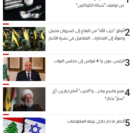
عن توقيف "شبكة الكوكايين"
2
أنفاق "حزب الله" من البقاع إلى كسروان فجبيل
وصولاً إلى المختارة... التفاصيل في نشرة الأخبار
بعد قليل
3
الرئيس عون ردّ 4 قوانين إلى مجلس النواب
4
نعيم قاسم يبادر... و"الحزب" أمام خيارين: أيّ
"سمّ" يختار؟
5
أخطر ما دار داخل غرفة المفاوضات