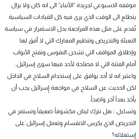
موقفه الاسبوعي لجريدة "الأنباء" الى انه كان ولا يزال
شاهد البرامج
الترددات
يتطلع الى الوقت الذي يرى فيه كل القيادات السياسية
تُقدم على مثل هذه المراجعة بدل الاستمرار في سياسة
عن MTV
وظائف
التعبئة والتحريض وتنظيم المعارك التي لا أفق لها
الإنـتـاج
تواصل معنا
لاعلاناتكم
شروط الإسـتخدام
وإطلاق المواقف التي تشحن النفوس وتفتح الأبواب
سياسة الخصوصية
أمام الفتنة التي لا مصلحة لأحد فيها سوى إسرائيل.
واعتبر انه لا أحد يوافق على إستخدام السلاح في الداخل
لكن الحديث عن السلاح في مواجهة إٍسرائيل يجب أن
يأخذ بعداً آخر واضحاً.
وتساءل : هل نترك لبنان مكشوفاً ضعيفاً ونستمر في
التحريض الذي يكرس الانقسام وتعمل إسرائيل على
إستغلاله؟