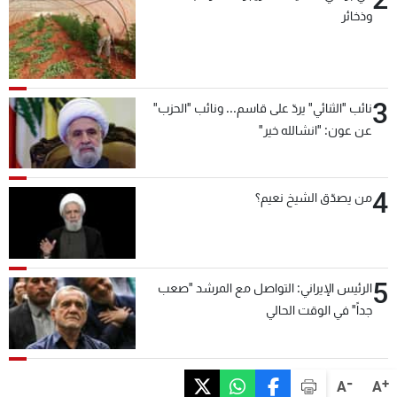
وذخائر
3
نائب "الثنائي" يردّ على قاسم... ونائب "الحزب"
عن عون: "انشالله خير"
4
من يصدّق الشيخ نعيم؟
5
الرئيس الإيراني: التواصل مع المرشد "صعب
جداً" في الوقت الحالي
-
+
A
A