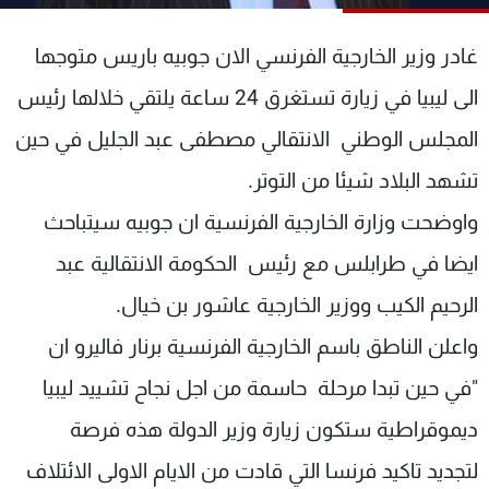
شاهد البرامج
الترددات
غادر وزير الخارجية الفرنسي الان جوبيه باريس متوجها
الى ليبيا في زيارة تستغرق 24 ساعة يلتقي خلالها رئيس
عن MTV
وظائف
المجلس الوطني الانتقالي مصطفى عبد الجليل في حين
الإنـتـاج
تواصل معنا
لاعلاناتكم
شروط الإسـتخدام
تشهد البلاد شيئا من التوتر.
سياسة الخصوصية
واوضحت وزارة الخارجية الفرنسية ان جوبيه سيتباحث
ايضا في طرابلس مع رئيس الحكومة الانتقالية عبد
الرحيم الكيب ووزير الخارجية عاشور بن خيال.
واعلن الناطق باسم الخارجية الفرنسية برنار فاليرو ان
"في حين تبدا مرحلة حاسمة من اجل نجاح تشييد ليبيا
ديموقراطية ستكون زيارة وزير الدولة هذه فرصة
لتجديد تاكيد فرنسا التي قادت من الايام الاولى الائتلاف