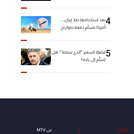
"شبكة الكوكايين"
4
بعد استخدامها ضدّ إيران...
أميركا تتسلّم دفعة صواريخ
كبيرة!
5
قضيّة السفير "الذي سقط": هل
يُسلَّم إلى بلده؟
البرامج
عن MTV