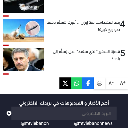
4
بعد استخدامها ضدّ إيران... أميركا تتسلّم دفعة
صواريخ كبيرة!
5
قضيّة السفير "الذي سقط": هل يُسلَّم إلى
بلده؟
-
+
A
A
أهم الأخبار و الفيديوهات في بريدك الالكتروني
@mtvlebanon
@mtvlebanonnews