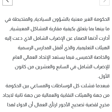
شاهد البرامج
الترددات
الحكومة الغير معنية بالشؤون السيادية, والمتخبطة في
ما بينها بما يتعلق بكيفية مقاربة المشاكل المعيشية,
عن MTV
وظائف
الإنـتـاج
تواصل معنا
أدارت أذنها الصماء عن الإضراب الشامل الذي دعت إليه
لاعلاناتكم
شروط الإسـتخدام
سياسة الخصوصية
الهيئات التعليمية, والذي أقفل المدارس الرسمية
والخاصة الخميس, فيما يستعد الإتحاد العمالي العام
للإضراب الشامل في السابع والعشرين من كانون
الأول.
فبعدما فشلت كل الوساطات والمساعي بين الحكومة
من جهة والهيئات النقابية والعمالية من جهة ثانية لايجاد
مخرج لقضية تصحيح الأجور ارتأى العمال أن الدواء لهذا