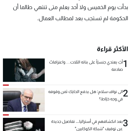
بدأت يوم الخميس ولا أحد يعلم متى تنتهي طالما أن
الحكومة لم تستجب بعد لمطالب العمال.
الأكثر قراءة
1
أبٌ يعتدي جنسيّاً على بناته الثلاث… واعترافاتٌ
صادمة
2
الى نواف سلام: هل يدفع الحايك ثمن وقوفه
في وجه خيّاط؟
3
بعد انكشافهم في أستراليا... تفاصيل جديدة
عن توقيف "شبكة الكوكايين"