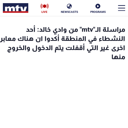
LIVE
NEWSCASTS
PROGRAMS
en
مراسلة الـ"mtv" من وادي خالد: أحد
الأخبار
النشطاء في المنطقة أكدوا ان هناك معابر
اخرى غير التي أقفلت يتم الدخول والخروج
سياسة
ناس
منها
إقتصاد
فن
منوعات
رياضة
كأس العالم
البرامج
جدول البرامج