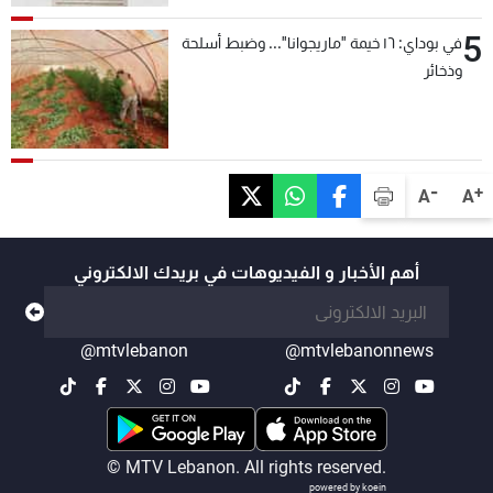
5
في بوداي: ١٦ خيمة "ماريجوانا"... وضبط أسلحة
وذخائر
-
+
A
A
أهم الأخبار و الفيديوهات في بريدك الالكتروني
@mtvlebanon
@mtvlebanonnews
© MTV Lebanon. All rights reserved.
powered by koein