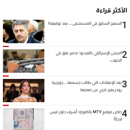
شاهد البرامج
الأكثر قراءة
الترددات
1
السفير السابق في المستشفى... بعد توقيفه!
عن MTV
وظائف
الإنـتـاج
تواصل معنا
لاعلاناتكم
شروط الإسـتخدام
2
سياسة الخصوصية
الجيش الإسرائيلي بالفيديو: تدمير نفق في
الجنوب
3
بعد الإنتقادات التي طالت جسمها... جورجينا
رودريغيز تخرج عن صمتها
4
خاص موقع MTV بالصّورة: أشرف دبّور ليس
لاجئاً!