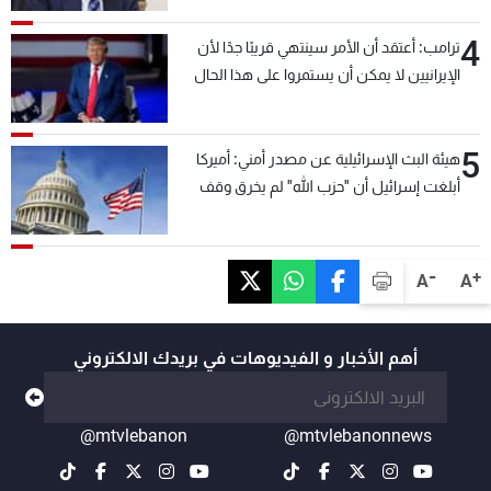
4
ترامب: أعتقد أن الأمر سينتهي قريبًا جدًا لأن
الإيرانيين لا يمكن أن يستمروا على هذا الحال
5
هيئة البث الإسرائيلية عن مصدر أمني: أميركا
أبلغت إسرائيل أن "حزب الله" لم يخرق وقف
إطلاق النار أمس في مجدل زون وطلبت منها
عدم التصعيد خشية أن يؤثر ذلك على مفاوضات
روما
-
+
A
A
أهم الأخبار و الفيديوهات في بريدك الالكتروني
@mtvlebanon
@mtvlebanonnews