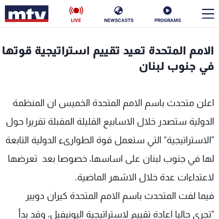
LIVE
NEWSCASTS
PROGRAMS
en
الامم المتحدة تعيد تقييم استراتيجية قوتها
الأخبار
في جنوب لبنان
سياسة
ناس
اعلن متحدث باسم الامم المتحدة الخميس ان المنظمة
إقتصاد
فن
الدولية ستصدر خلال الاسابيع القليلة المقبلة تقريرا حول
منوعات
رياضة
"الاستراتيجية" التي ستعمل قوة الطوارىء الدولية التابعة
كأس العالم
لها في جنوب لبنان على اساسها، خصوصا بعد تعرضها
لاعتداءات عدة خلال الاشهر الماضية.
فيما لفت المتحدث باسم الامم المتحدة كيران دويير
البرامج
"تجري حاليا اعادة تقييم لاستراتيجية اليونيفيل، وقد بدأ
جدول البرامج