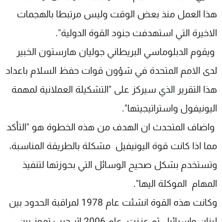
شاهد البرامج
هذا العمل منذ بعض الوقت وليس مرتبطا بالهجمات
الترددات
الاخيرة التي استهدفت جنود القوة الدولية".
ويقوم الدبلوماسي البريطاني جوليان هارستون الخبير
عن MTV
وظائف
الإنـتـاج
تواصل معنا
لدى الامم المتحدة في شؤون قوات حفظ السلام باعداد
لاعلاناتكم
شروط الإسـتخدام
سياسة الخصوصية
هذا التقرير الذي سيركز على "التشكيلة العملانية لمهمة
اليونيفول واستراتيجيتها".
واضاف المتحدث ان الهدف من هذه الخطوة هو "التأكد
مما اذا كانت قوة اليونيفيل مشكلة بالطريقة المناسبة،
وتستخدم بشكل صحيح الوسائل التي بحوزتها لتنفيذ
المهام الموكلة اليها".
وكانت هذه القوة انشئت عام 1978 لمراقبة الحدود بين
لبنان واسرائيل ثم عززت عام 2006 اثر حرب تموز بين