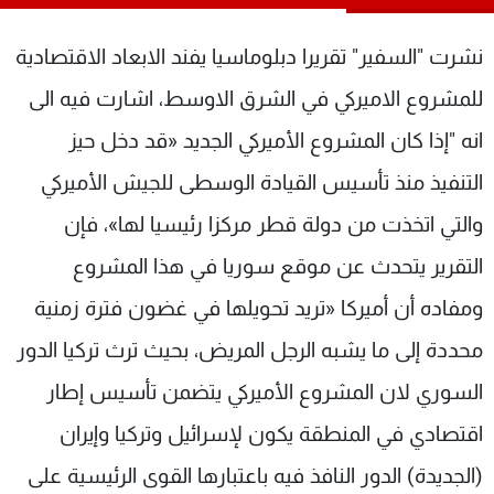
شاهد البرامج
الترددات
نشرت "السفير" تقريرا دبلوماسيا يفند الابعاد الاقتصادية
للمشروع الاميركي في الشرق الاوسط، اشارت فيه الى
عن MTV
وظائف
انه "إذا كان المشروع الأميركي الجديد «قد دخل حيز
الإنـتـاج
تواصل معنا
لاعلاناتكم
شروط الإسـتخدام
التنفيذ منذ تأسيس القيادة الوسطى للجيش الأميركي
سياسة الخصوصية
والتي اتخذت من دولة قطر مركزا رئيسيا لها»، فإن
التقرير يتحدث عن موقع سوريا في هذا المشروع
ومفاده أن أميركا «تريد تحويلها في غضون فترة زمنية
محددة إلى ما يشبه الرجل المريض، بحيث ترث تركيا الدور
السوري لان المشروع الأميركي يتضمن تأسيس إطار
اقتصادي في المنطقة يكون لإسرائيل وتركيا وإيران
(الجديدة) الدور النافذ فيه باعتبارها القوى الرئيسية على