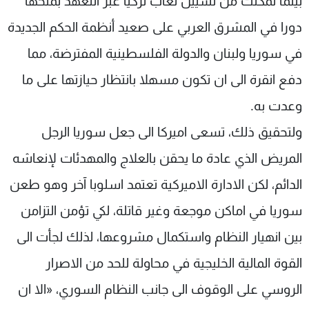
بينما تمكنت من تسييل لعاب تركيا عبر التعهد بمنحها
دورا في المشرق العربي على صعيد أنظمة الحكم الجديدة
في سوريا ولبنان والدولة الفلسطينية المفترضة، مما
دفع انقرة الى ان تكون مسهلا بانتظار حيازتها على ما
وعدت به.
ولتحقيق ذلك، تسعى اميركا الى جعل سوريا الرجل
المريض الذي عادة ما يحقن بالعلاج والمهدئات لإنعاشه
الدائم، لكن الادارة الاميركية تعتمد اسلوبا آخر وهو طعن
سوريا في اماكن موجعة وغير قاتلة، لكي تؤمن التزامن
بين انهيار النظام واستكمال مشروعها، لذلك لجأت الى
القوة المالية الخليجية في محاولة للحد من الاصرار
الروسي على الوقوف الى جانب النظام السوري، «الا ان