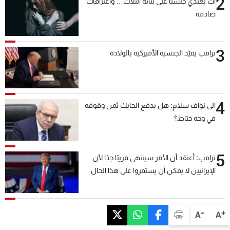
2
أبٌ يعتدي جنسيّاً على بناته الثلاث… واعترافاتٌ
صادمة
3
ترامب يقيّد الجنسية الأميركية بالولادة
4
الى نواف سلام: هل يدفع الحايك ثمن وقوفه
في وجه خيّاط؟
5
ترامب: أعتقد أن الأمر سينتهي قريبًا جدًا لأن
الإيرانيين لا يمكن أن يستمروا على هذا الحال
-
+
A
A