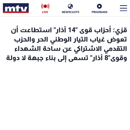
LIVE
NEWSCASTS
PROGRAMS
en
قزي: أحزاب قوى "14 آذار" استطاعت أن
الأخبار
تعوض غياب التيار الوطني الحر والحزب
التقدمي الاشتراكي عن ساحة الشهداء
سياسة
ناس
وقوى"8 آذار" تسعى إلى بناء جبهة لا دولة
إقتصاد
فن
منوعات
رياضة
كأس العالم
البرامج
جدول البرامج