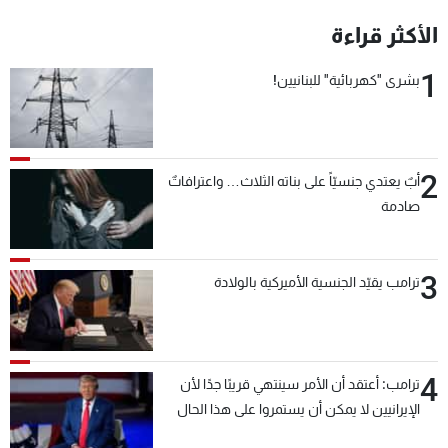
شاهد البرامج
الأكثر قراءة
الترددات
1
بشرى "كهربائية" للبنانيين!
عن MTV
وظائف
الإنـتـاج
تواصل معنا
لاعلاناتكم
شروط الإسـتخدام
2
سياسة الخصوصية
أبٌ يعتدي جنسيّاً على بناته الثلاث… واعترافاتٌ
صادمة
3
ترامب يقيّد الجنسية الأميركية بالولادة
4
ترامب: أعتقد أن الأمر سينتهي قريبًا جدًا لأن
الإيرانيين لا يمكن أن يستمروا على هذا الحال