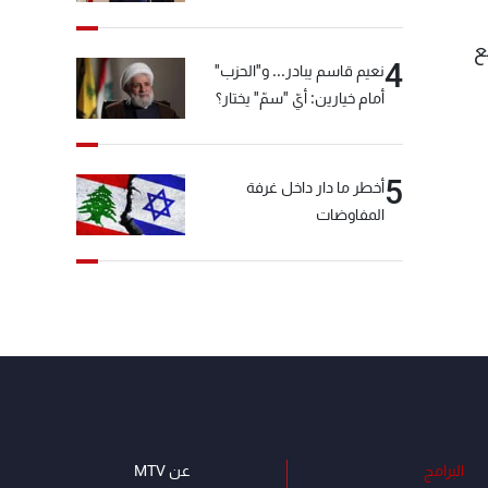
ع
4
نعيم قاسم يبادر... و"الحزب"
أمام خيارين: أيّ "سمّ" يختار؟
5
أخطر ما دار داخل غرفة
المفاوضات
البرامج
عن MTV