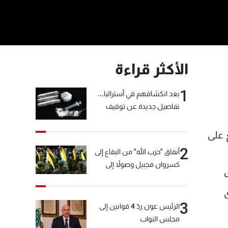
الأكثر قراءة
1
بعد انكشافهم في أستراليا...
تفاصيل جديدة عن توقيف
"شبكة الكوكايين"
ع على
2
أنفاق "حزب الله" من البقاع إلى
كسروان فجبيل وصولاً إلى
المختارة... التفاصيل في نشرة
الأخبار بعد قليل
3
الرئيس عون ردّ 4 قوانين إلى
مجلس النواب