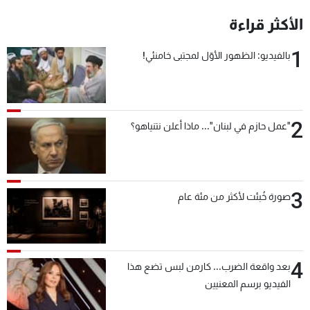
شاهد البرامج
الأكثر قراءة
الترددات
1
بالفيديو: الظهور الأوّل لمجتبى خامنئي!
عن MTV
وظائف
الإنـتـاج
تواصل معنا
لاعلاناتكم
شروط الإسـتخدام
2
سياسة الخصوصية
"عمل حازم في لبنان"... ماذا أعلن نتنياهو؟
3
صورة خُبئت لأكثر من مئة عام
4
بعد واقعة الضرب... كارمن لبس تضع هذا
الفيديو برسم المعنيين