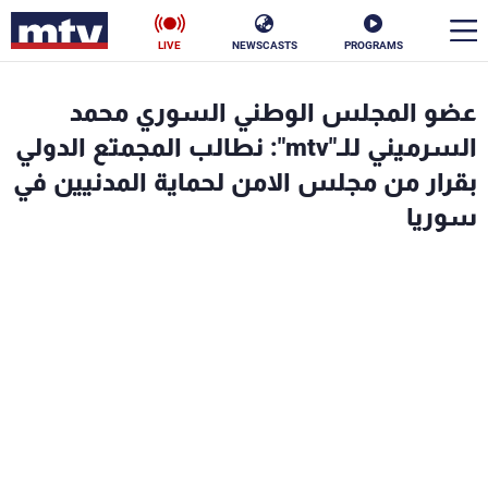
LIVE
NEWSCASTS
PROGRAMS
en
عضو المجلس الوطني السوري محمد
الأخبار
السرميني للـ"mtv": نطالب المجمتع الدولي
بقرار من مجلس الامن لحماية المدنيين في
سياسة
ناس
سوريا
إقتصاد
فن
منوعات
رياضة
كأس العالم
البرامج
جدول البرامج