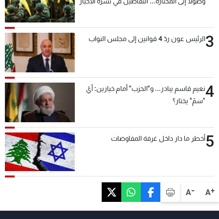
وصولاً إلى المختارة... التفاصيل في نشرة الأخبار
بعد قليل
3
الرئيس عون ردّ 4 قوانين إلى مجلس النواب
4
نعيم قاسم يبادر... و"الحزب" أمام خيارين: أيّ
"سمّ" يختار؟
5
أخطر ما دار داخل غرفة المفاوضات
-
+
A
A