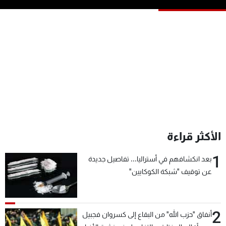
شاهد البرامج
الترددات
عن MTV
وظائف
الإنـتـاج
تواصل معنا
لاعلاناتكم
شروط الإسـتخدام
سياسة الخصوصية
الأكثر قراءة
1
بعد انكشافهم في أستراليا... تفاصيل جديدة
عن توقيف "شبكة الكوكايين"
2
أنفاق "حزب الله" من البقاع إلى كسروان فجبيل