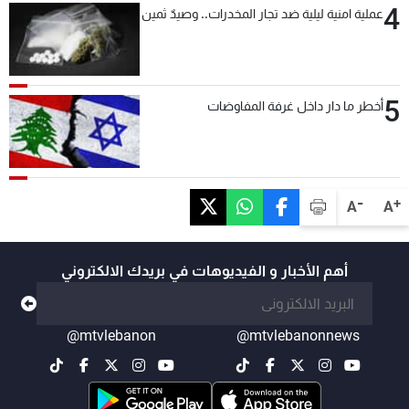
4
عملية امنية ليلية ضد تجار المخدرات.. وصيدٌ ثمين
5
أخطر ما دار داخل غرفة المفاوضات
-
+
A
A
أهم الأخبار و الفيديوهات في بريدك الالكتروني
@mtvlebanon
@mtvlebanonnews