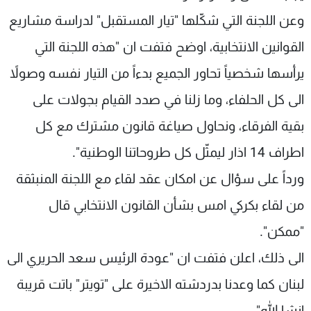
وعن اللجنة التي شكّلها "تيار المستقبل" لدراسة مشاريع
القوانين الانتخابية، اوضح فتفت ان "هذه اللجنة التي
يرأسها شخصياً تحاور الجميع بدءاً من التيار نفسه وصولاً
الى كل الحلفاء، وما زلنا في صدد القيام بجولات على
بقية الفرقاء، ونحاول صياغة قانون مشترك مع كل
اطراف 14 اذار ليمثّل كل طروحاتنا الوطنية".
ورداً على سؤال عن امكان عقد لقاء مع اللجنة المنبثقة
من لقاء بكركي امس بشأن القانون الانتخابي قال
"ممكن".
الى ذلك، اعلن فتفت ان "عودة الرئيس سعد الحريري الى
لبنان كما وعدنا بدردشته الاخيرة على "تويتر" باتت قريبة
انشا الله".