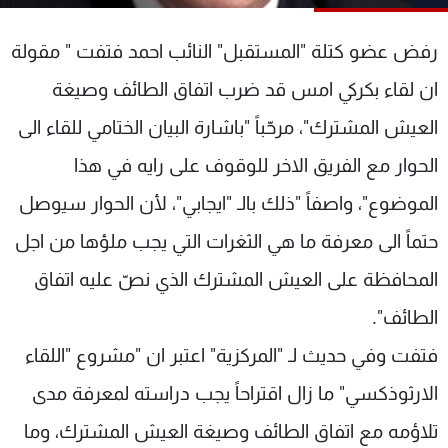
شاهد البرامج
الترددات
رفض عضو كتلة "المستقبل" النائب احمد فتفت " مقولة
ان لقاء بكركي امس قد ضرب اتفاق الطائف وصيغة
عن MTV
وظائف
العيش المشترك"، مرحّباً "باشارة البيان الختامي للقاء الى
الإنـتـاج
تواصل معنا
لاعلاناتكم
شروط الإسـتخدام
الحوار مع الفريق الاخر للوقوف على رايه في هذا
سياسة الخصوصية
الموضوع"، واصفاً "ذلك بالـ "ايجابي"، لأن الحوار سيوصل
حتماً الى معرفة ما هي الثغرات التي يجب ملؤها من اجل
المحافظة على العيش المشترك الذي نصّ عليه اتفاق
الطائف".
فتفت وفي حديث لـ "المركزية" اعتبر ان "مشروع "اللقاء
الارثوذكسي" ما زال اقتراحاً يجب دراسته لمعرفة مدى
تلاؤمه مع اتفاق الطائف وصيغة العيش المشترك، وما