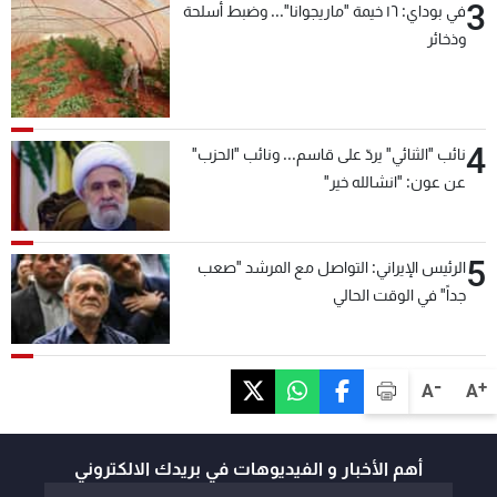
3
في بوداي: ١٦ خيمة "ماريجوانا"... وضبط أسلحة
وذخائر
4
نائب "الثنائي" يردّ على قاسم... ونائب "الحزب"
عن عون: "انشالله خير"
5
الرئيس الإيراني: التواصل مع المرشد "صعب
جداً" في الوقت الحالي
-
+
A
A
أهم الأخبار و الفيديوهات في بريدك الالكتروني