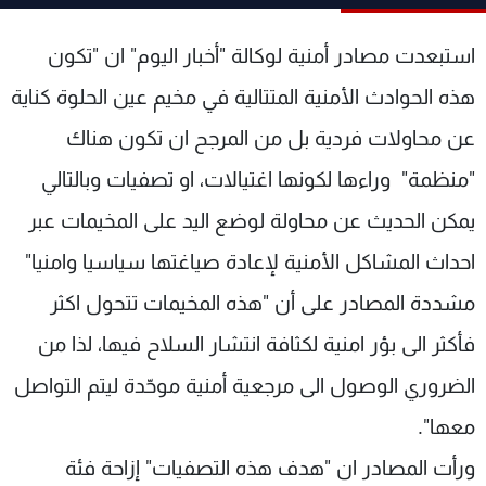
شاهد البرامج
الترددات
استبعدت مصادر أمنية لوكالة "أخبار اليوم" ان "تكون
هذه الحوادث الأمنية المتتالية في مخيم عين الحلوة كناية
عن MTV
وظائف
عن محاولات فردية بل من المرجح ان تكون هناك
الإنـتـاج
تواصل معنا
لاعلاناتكم
شروط الإسـتخدام
"منظمة" وراءها لكونها اغتيالات، او تصفيات وبالتالي
سياسة الخصوصية
يمكن الحديث عن محاولة لوضع اليد على المخيمات عبر
احداث المشاكل الأمنية لإعادة صياغتها سياسيا وامنيا"
مشددة المصادر على أن "هذه المخيمات تتحول اكثر
فأكثر الى بؤر امنية لكثافة انتشار السلاح فيها، لذا من
الضروري الوصول الى مرجعية أمنية موحّدة ليتم التواصل
معها".
ورأت المصادر ان "هدف هذه التصفيات" إزاحة فئة