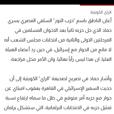
شاهد البرامج
الراي الكويتية
الترددات
أعلن الناطق باسم "حزب النور" السلفي المصري يسري
عن MTV
وظائف
حماد الذي حل حزبه ثانياً بعد الاخوان المسلمين في
الإنـتـاج
تواصل معنا
المرحلتين الاولى والثانية من انتخابات مجلس الشعب أنه
لاعلاناتكم
شروط الإسـتخدام
سياسة الخصوصية
لا مانع من الحوار مع إسرائيل، في حين رد أعضاء الهيئة
العليا، ان هذا ليس رأياً نهائيا، وان الأمر محل مراجعة.
وأشار حماد في تصريح لصحيفة "الراي" الكويتية إلى أن
حديث السفير الإسرائيلي في القاهرة يعقوب اميتاي عن
حوار مع حزبه أمر متوقع في ظل ما سماه ارتفاع نسبة
تمثيل حزبه في الانتخابات البرلمانية، التي ستشكل برلمان