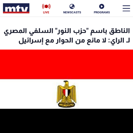
LIVE
NEWSCASTS
PROGRAMS
en
الناطق باسم "حزب النور" السلفي المصري
الأخبار
لـ الراي: لا مانع من الحوار مع إسرائيل
سياسة
ناس
إقتصاد
فن
منوعات
رياضة
كأس العالم
البرامج
جدول البرامج