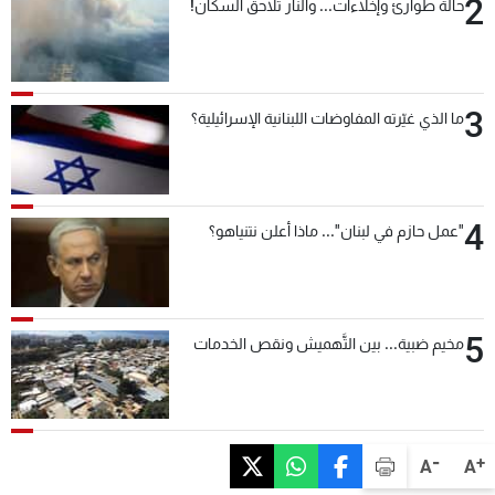
2
حالة طوارئ وإخلاءات... والنار تلاحق السكان!
3
ما الذي غيّرته المفاوضات اللبنانية الإسرائيلية؟
4
"عمل حازم في لبنان"... ماذا أعلن نتنياهو؟
5
مخيم ضبية... بين التَّهميش ونقص الخدمات
-
+
A
A