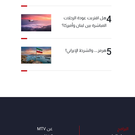
العقيدة الفارسي
4
هل اقتربت عودة الرحلات
المباشرة بين لبنان وأميركا؟
5
هرمز... والشرط الإيراني!
البرامج
عن MTV