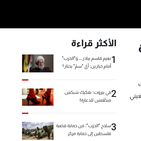
الأكثر قراءة
1
نعيم قاسم يبادر... و"الحزب"
أمام خيارين: أيّ "سمّ" يختار؟
ث
2
في بيروت: تفكيك شبكتين
عيني
منظّمتين للدعارة!
3
سلاح "الحزب": من حماية قضية
فلسطين إلى حماية مركز