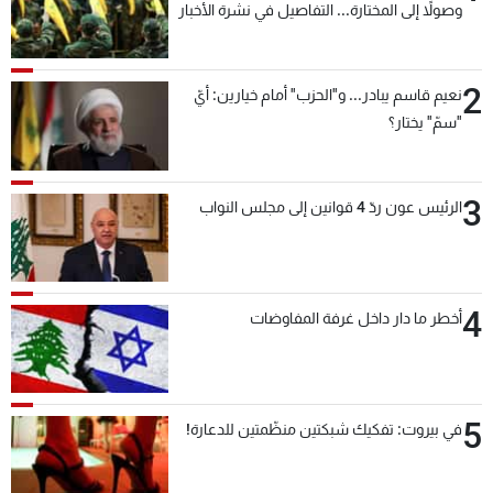
وصولاً إلى المختارة... التفاصيل في نشرة الأخبار
شاهد البرامج
بعد قليل
الترددات
2
نعيم قاسم يبادر... و"الحزب" أمام خيارين: أيّ
"سمّ" يختار؟
عن MTV
وظائف
الإنـتـاج
تواصل معنا
لاعلاناتكم
شروط الإسـتخدام
سياسة الخصوصية
3
الرئيس عون ردّ 4 قوانين إلى مجلس النواب
4
أخطر ما دار داخل غرفة المفاوضات
5
في بيروت: تفكيك شبكتين منظّمتين للدعارة!