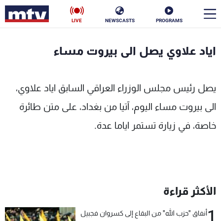
LIVE
NEWSCASTS
PROGRAMS
en
اياد علاوي يصل الى بيروت مساء
الأخبار
يصل رئيس مجلس الوزراء العراقي السابق اياد علاوي،
سياسة
ناس
الى بيروت مساء اليوم، آتيا من بغداد، على متن طائرة
إقتصاد
فن
خاصة، في زيارة تستمر اياما عدة.
منوعات
رياضة
كأس العالم
الأكثر قراءة
البرامج
1
أنفاق "حزب الله" من البقاع إلى كسروان فجبيل
جدول البرامج