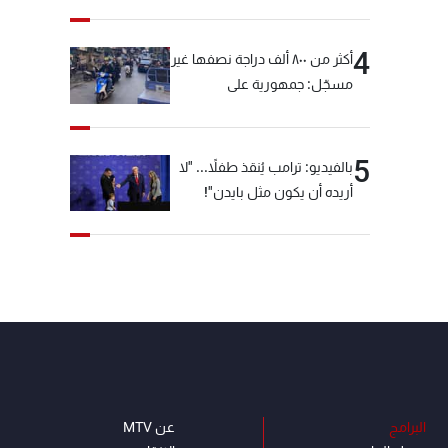
4
أكثر من ٨٠٠ ألف دراجة نصفها غير
مسجّل: جمهورية على
"دولابَين"!
5
بالفيديو: ترامب يُنقذ طفلاً... "لا
أريده أن يكون مثل بايدن"!
البرامج
عن MTV