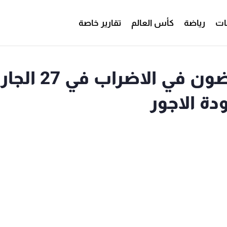
ات
رياضة
كأس العالم
تقارير خاصة
غسان غصن للـ"mtv": ماضون في الاضراب 
دة الاجور