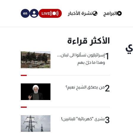
البرامج
نشرة الأخبار
LIVE
en
الأكثر قراءة
في 27 الجاري
1
إسرائيليّون تسلّلوا الى لبنان...
وهذا ما حلّ بهم
2
من يصدّق الشيخ نعيم؟
3
بشرى "كهربائية" للبنانيين!